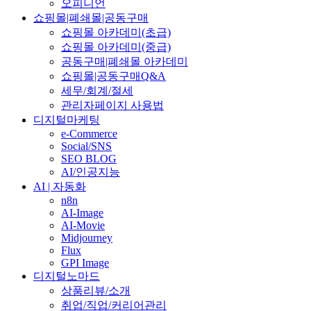
오피니언
쇼핑몰|폐쇄몰|공동구매
쇼핑몰 아카데미(초급)
쇼핑몰 아카데미(중급)
공동구매|폐쇄몰 아카데미
쇼핑몰|공동구매Q&A
세무/회계/절세
관리자페이지 사용법
디지털마케팅
e-Commerce
Social/SNS
SEO BLOG
AI/인공지능
AI | 자동화
n8n
AI-Image
AI-Movie
Midjourney
Flux
GPI Image
디지털노마드
상품리뷰/소개
취업/직업/커리어관리