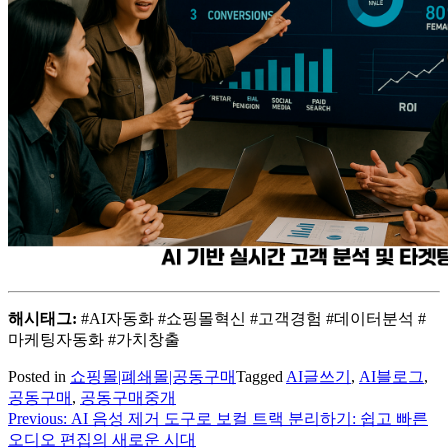
해시태그:
#AI자동화 #쇼핑몰혁신 #고객경험 #데이터분석 #
마케팅자동화 #가치창출
Posted in
쇼핑몰|폐쇄몰|공동구매
Tagged
AI글쓰기
,
AI블로그
,
공동구매
,
공동구매중개
Previous:
AI 음성 제거 도구로 보컬 트랙 분리하기: 쉽고 빠른
글
오디오 편집의 새로운 시대