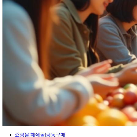
쇼핑몰|폐쇄몰|공동구매