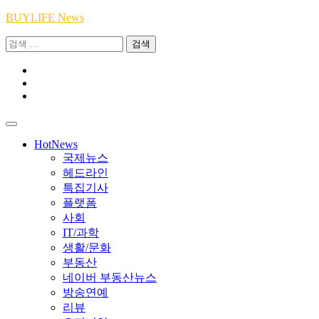
Skip
BUYLIFE News
to
검
content
색:
Youtube
|
INSTA
Academy
|
TikTok
Academy
|
Academy
HotNews
국제뉴스
헤드라인
특집기사
플랫폼
사회
IT/과학
생활/문화
부동산
네이버 부동산뉴스
방송연예
리뷰