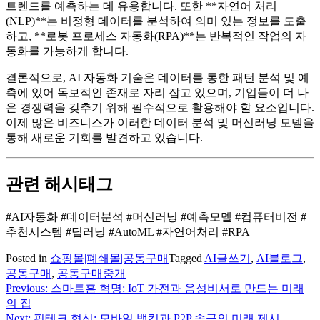
트렌드를 예측하는 데 유용합니다. 또한 **자연어 처리
(NLP)**는 비정형 데이터를 분석하여 의미 있는 정보를 도출
하고, **로봇 프로세스 자동화(RPA)**는 반복적인 작업의 자
동화를 가능하게 합니다.
결론적으로, AI 자동화 기술은 데이터를 통한 패턴 분석 및 예
측에 있어 독보적인 존재로 자리 잡고 있으며, 기업들이 더 나
은 경쟁력을 갖추기 위해 필수적으로 활용해야 할 요소입니다.
이제 많은 비즈니스가 이러한 데이터 분석 및 머신러닝 모델을
통해 새로운 기회를 발견하고 있습니다.
관련 해시태그
#AI자동화 #데이터분석 #머신러닝 #예측모델 #컴퓨터비전 #
추천시스템 #딥러닝 #AutoML #자연어처리 #RPA
Posted in
쇼핑몰|폐쇄몰|공동구매
Tagged
AI글쓰기
,
AI블로그
,
공동구매
,
공동구매중개
Previous:
스마트홈 혁명: IoT 가전과 음성비서로 만드는 미래
글
의 집
탐
Next:
핀테크 혁신: 모바일 뱅킹과 P2P 송금의 미래 제시