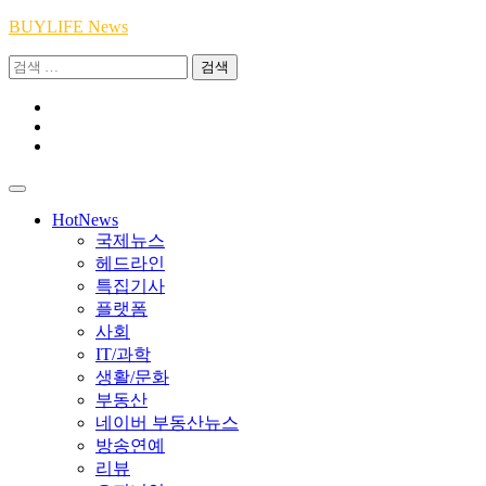
Skip
BUYLIFE News
to
검
content
색:
Youtube
|
INSTA
Academy
|
TikTok
Academy
|
Academy
HotNews
국제뉴스
헤드라인
특집기사
플랫폼
사회
IT/과학
생활/문화
부동산
네이버 부동산뉴스
방송연예
리뷰