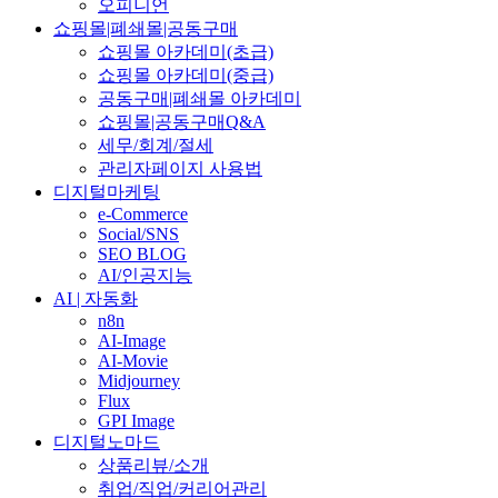
오피니언
쇼핑몰|폐쇄몰|공동구매
쇼핑몰 아카데미(초급)
쇼핑몰 아카데미(중급)
공동구매|폐쇄몰 아카데미
쇼핑몰|공동구매Q&A
세무/회계/절세
관리자페이지 사용법
디지털마케팅
e-Commerce
Social/SNS
SEO BLOG
AI/인공지능
AI | 자동화
n8n
AI-Image
AI-Movie
Midjourney
Flux
GPI Image
디지털노마드
상품리뷰/소개
취업/직업/커리어관리