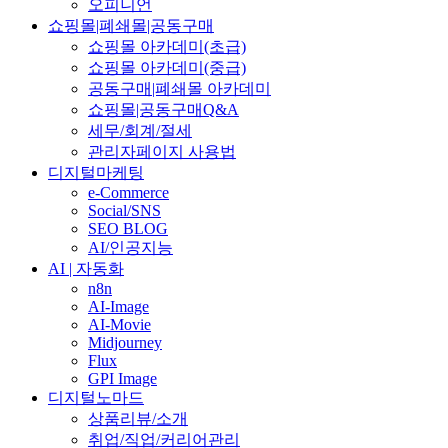
오피니언
쇼핑몰|폐쇄몰|공동구매
쇼핑몰 아카데미(초급)
쇼핑몰 아카데미(중급)
공동구매|폐쇄몰 아카데미
쇼핑몰|공동구매Q&A
세무/회계/절세
관리자페이지 사용법
디지털마케팅
e-Commerce
Social/SNS
SEO BLOG
AI/인공지능
AI | 자동화
n8n
AI-Image
AI-Movie
Midjourney
Flux
GPI Image
디지털노마드
상품리뷰/소개
취업/직업/커리어관리