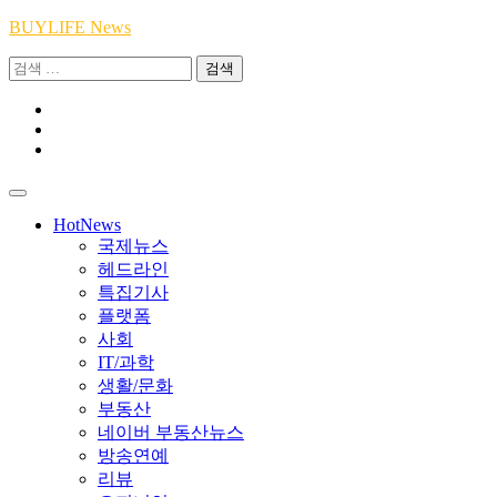
Skip
BUYLIFE News
to
검
content
색:
Youtube
|
INSTA
Academy
|
TikTok
Academy
|
Academy
HotNews
국제뉴스
헤드라인
특집기사
플랫폼
사회
IT/과학
생활/문화
부동산
네이버 부동산뉴스
방송연예
리뷰