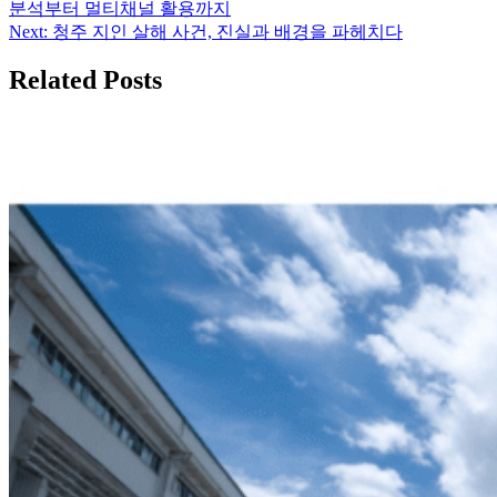
분석부터 멀티채널 활용까지
탐
Next:
청주 지인 살해 사건, 진실과 배경을 파헤치다
색
Related Posts