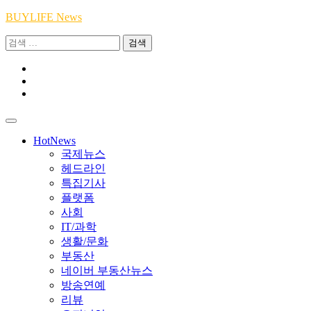
Skip
BUYLIFE News
to
검
content
색:
Youtube
|
INSTA
Academy
|
TikTok
Academy
|
Academy
HotNews
국제뉴스
헤드라인
특집기사
플랫폼
사회
IT/과학
생활/문화
부동산
네이버 부동산뉴스
방송연예
리뷰