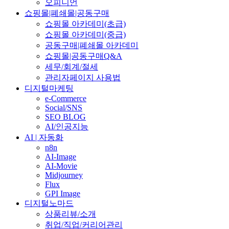
오피니언
쇼핑몰|폐쇄몰|공동구매
쇼핑몰 아카데미(초급)
쇼핑몰 아카데미(중급)
공동구매|폐쇄몰 아카데미
쇼핑몰|공동구매Q&A
세무/회계/절세
관리자페이지 사용법
디지털마케팅
e-Commerce
Social/SNS
SEO BLOG
AI/인공지능
AI | 자동화
n8n
AI-Image
AI-Movie
Midjourney
Flux
GPI Image
디지털노마드
상품리뷰/소개
취업/직업/커리어관리