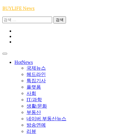
Skip
BUYLIFE News
to
content
검
색:
Youtube
|
INSTA
Academy
|
TikTok
Academy
|
Academy
HotNews
국제뉴스
헤드라인
특집기사
플랫폼
사회
IT/과학
생활/문화
부동산
네이버 부동산뉴스
방송연예
리뷰