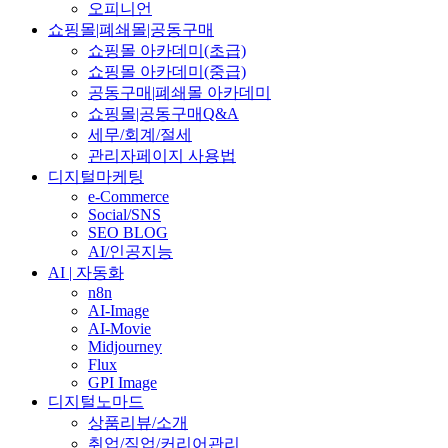
오피니언
쇼핑몰|폐쇄몰|공동구매
쇼핑몰 아카데미(초급)
쇼핑몰 아카데미(중급)
공동구매|폐쇄몰 아카데미
쇼핑몰|공동구매Q&A
세무/회계/절세
관리자페이지 사용법
디지털마케팅
e-Commerce
Social/SNS
SEO BLOG
AI/인공지능
AI | 자동화
n8n
AI-Image
AI-Movie
Midjourney
Flux
GPI Image
디지털노마드
상품리뷰/소개
취업/직업/커리어관리