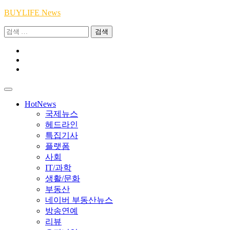
Skip
BUYLIFE News
to
검
content
색:
Youtube
|
INSTA
Academy
|
TikTok
Academy
|
Academy
HotNews
국제뉴스
헤드라인
특집기사
플랫폼
사회
IT/과학
생활/문화
부동산
네이버 부동산뉴스
방송연예
리뷰