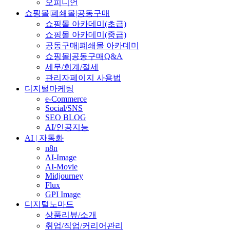
오피니언
쇼핑몰|폐쇄몰|공동구매
쇼핑몰 아카데미(초급)
쇼핑몰 아카데미(중급)
공동구매|폐쇄몰 아카데미
쇼핑몰|공동구매Q&A
세무/회계/절세
관리자페이지 사용법
디지털마케팅
e-Commerce
Social/SNS
SEO BLOG
AI/인공지능
AI | 자동화
n8n
AI-Image
AI-Movie
Midjourney
Flux
GPI Image
디지털노마드
상품리뷰/소개
취업/직업/커리어관리