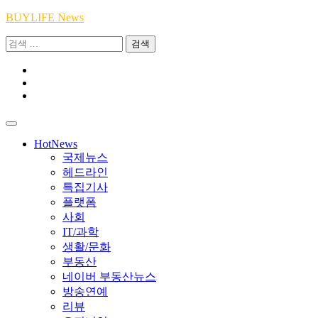
Skip
BUYLIFE News
to
검
content
색:
Youtube
|
INSTA
Academy
|
TikTok
Academy
|
Academy
HotNews
국제뉴스
헤드라인
특집기사
플랫폼
사회
IT/과학
생활/문화
부동산
네이버 부동산뉴스
방송연예
리뷰