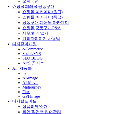
오피니언
쇼핑몰|폐쇄몰|공동구매
쇼핑몰 아카데미(초급)
쇼핑몰 아카데미(중급)
공동구매|폐쇄몰 아카데미
쇼핑몰|공동구매Q&A
세무/회계/절세
관리자페이지 사용법
디지털마케팅
e-Commerce
Social/SNS
SEO BLOG
AI/인공지능
AI | 자동화
n8n
AI-Image
AI-Movie
Midjourney
Flux
GPI Image
디지털노마드
상품리뷰/소개
취업/직업/커리어관리