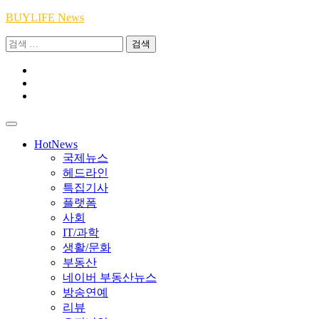
Skip
BUYLIFE News
to
검
content
색:
Youtube
|
INSTA
Academy
|
TikTok
Academy
|
Academy
HotNews
국제뉴스
헤드라인
특집기사
플랫폼
사회
IT/과학
생활/문화
부동산
네이버 부동산뉴스
방송연예
리뷰