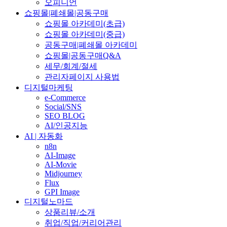
오피니언
쇼핑몰|폐쇄몰|공동구매
쇼핑몰 아카데미(초급)
쇼핑몰 아카데미(중급)
공동구매|폐쇄몰 아카데미
쇼핑몰|공동구매Q&A
세무/회계/절세
관리자페이지 사용법
디지털마케팅
e-Commerce
Social/SNS
SEO BLOG
AI/인공지능
AI | 자동화
n8n
AI-Image
AI-Movie
Midjourney
Flux
GPI Image
디지털노마드
상품리뷰/소개
취업/직업/커리어관리