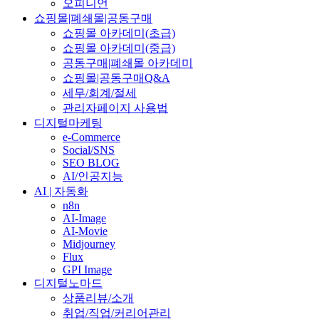
오피니언
쇼핑몰|폐쇄몰|공동구매
쇼핑몰 아카데미(초급)
쇼핑몰 아카데미(중급)
공동구매|폐쇄몰 아카데미
쇼핑몰|공동구매Q&A
세무/회계/절세
관리자페이지 사용법
디지털마케팅
e-Commerce
Social/SNS
SEO BLOG
AI/인공지능
AI | 자동화
n8n
AI-Image
AI-Movie
Midjourney
Flux
GPI Image
디지털노마드
상품리뷰/소개
취업/직업/커리어관리