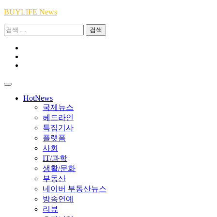
Skip
BUYLIFE News
to
검
content
색:
Youtube
|
INSTA
Academy
|
TikTok
Academy
|
Academy
HotNews
국제뉴스
헤드라인
특집기사
플랫폼
사회
IT/과학
생활/문화
부동산
네이버 부동산뉴스
방송연예
리뷰