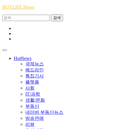
Skip
BUYLIFE News
to
검
content
색:
Youtube
|
INSTA
Academy
|
TikTok
Academy
|
Academy
HotNews
국제뉴스
헤드라인
특집기사
플랫폼
사회
IT/과학
생활/문화
부동산
네이버 부동산뉴스
방송연예
리뷰