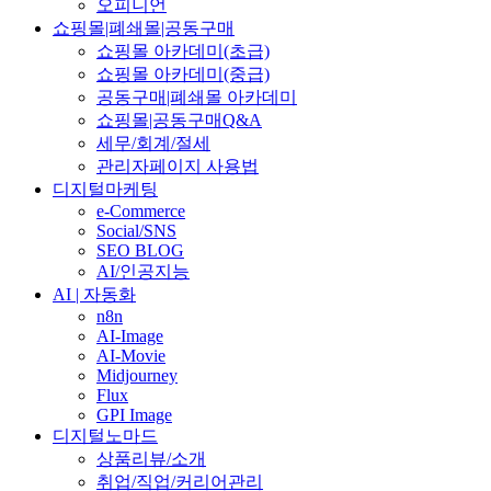
오피니언
쇼핑몰|폐쇄몰|공동구매
쇼핑몰 아카데미(초급)
쇼핑몰 아카데미(중급)
공동구매|폐쇄몰 아카데미
쇼핑몰|공동구매Q&A
세무/회계/절세
관리자페이지 사용법
디지털마케팅
e-Commerce
Social/SNS
SEO BLOG
AI/인공지능
AI | 자동화
n8n
AI-Image
AI-Movie
Midjourney
Flux
GPI Image
디지털노마드
상품리뷰/소개
취업/직업/커리어관리