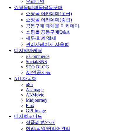
오피니언
쇼핑몰|폐쇄몰|공동구매
쇼핑몰 아카데미(초급)
쇼핑몰 아카데미(중급)
공동구매|폐쇄몰 아카데미
쇼핑몰|공동구매Q&A
세무/회계/절세
관리자페이지 사용법
디지털마케팅
e-Commerce
Social/SNS
SEO BLOG
AI/인공지능
AI | 자동화
n8n
AI-Image
AI-Movie
Midjourney
Flux
GPI Image
디지털노마드
상품리뷰/소개
취업/직업/커리어관리