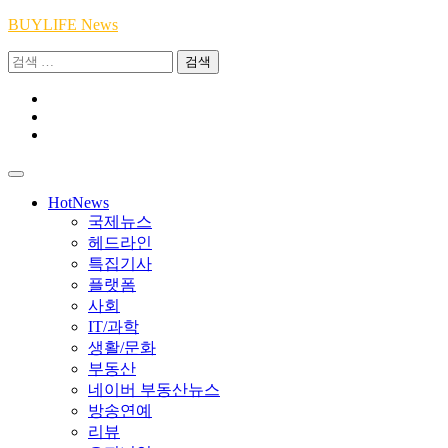
Skip
BUYLIFE News
to
검
content
색:
Youtube
|
INSTA
Academy
|
TikTok
Academy
|
Academy
HotNews
국제뉴스
헤드라인
특집기사
플랫폼
사회
IT/과학
생활/문화
부동산
네이버 부동산뉴스
방송연예
리뷰