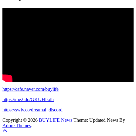
https://cafe.naver.com/buylife
https://me2.do/GKUHlkdh
https://swiy.co/dreamai_discord
Copyright © 2026
BUYLIFE News
Theme: Updated News By
Adore Themes
.