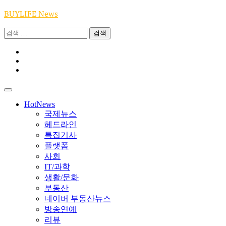
Skip
BUYLIFE News
to
content
검
색:
Youtube
|
INSTA
Academy
|
TikTok
Academy
|
Academy
HotNews
국제뉴스
헤드라인
특집기사
플랫폼
사회
IT/과학
생활/문화
부동산
네이버 부동산뉴스
방송연예
리뷰