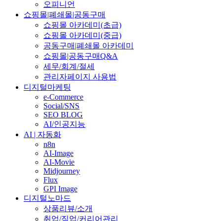
오피니언
쇼핑몰|폐쇄몰|공동구매
쇼핑몰 아카데미(초급)
쇼핑몰 아카데미(중급)
공동구매|폐쇄몰 아카데미
쇼핑몰|공동구매Q&A
세무/회계/절세
관리자페이지 사용법
디지털마케팅
e-Commerce
Social/SNS
SEO BLOG
AI/인공지능
AI | 자동화
n8n
AI-Image
AI-Movie
Midjourney
Flux
GPI Image
디지털노마드
상품리뷰/소개
취업/직업/커리어관리