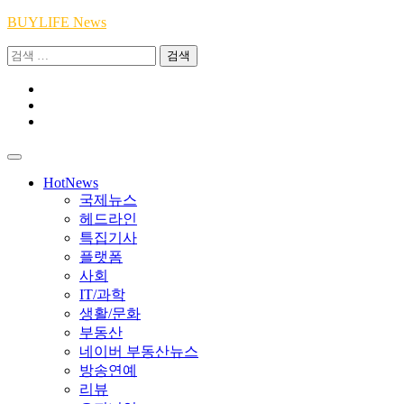
Skip
BUYLIFE News
to
검
content
색:
Youtube
|
INSTA
Academy
|
TikTok
Academy
|
Academy
HotNews
국제뉴스
헤드라인
특집기사
플랫폼
사회
IT/과학
생활/문화
부동산
네이버 부동산뉴스
방송연예
리뷰