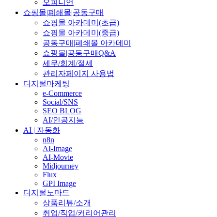
오피니언
쇼핑몰|폐쇄몰|공동구매
쇼핑몰 아카데미(초급)
쇼핑몰 아카데미(중급)
공동구매|폐쇄몰 아카데미
쇼핑몰|공동구매Q&A
세무/회계/절세
관리자페이지 사용법
디지털마케팅
e-Commerce
Social/SNS
SEO BLOG
AI/인공지능
AI | 자동화
n8n
AI-Image
AI-Movie
Midjourney
Flux
GPI Image
디지털노마드
상품리뷰/소개
취업/직업/커리어관리