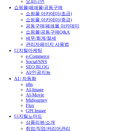
오피니언
쇼핑몰|폐쇄몰|공동구매
쇼핑몰 아카데미(초급)
쇼핑몰 아카데미(중급)
공동구매|폐쇄몰 아카데미
쇼핑몰|공동구매Q&A
세무/회계/절세
관리자페이지 사용법
디지털마케팅
e-Commerce
Social/SNS
SEO BLOG
AI/인공지능
AI | 자동화
n8n
AI-Image
AI-Movie
Midjourney
Flux
GPI Image
디지털노마드
상품리뷰/소개
취업/직업/커리어관리