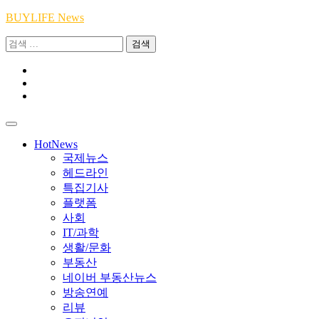
Skip
BUYLIFE News
to
검
content
색:
Youtube
|
INSTA
Academy
|
TikTok
Academy
|
Academy
HotNews
국제뉴스
헤드라인
특집기사
플랫폼
사회
IT/과학
생활/문화
부동산
네이버 부동산뉴스
방송연예
리뷰