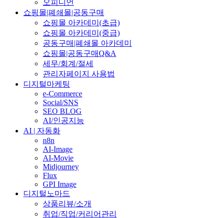
오피니언
쇼핑몰|폐쇄몰|공동구매
쇼핑몰 아카데미(초급)
쇼핑몰 아카데미(중급)
공동구매|폐쇄몰 아카데미
쇼핑몰|공동구매Q&A
세무/회계/절세
관리자페이지 사용법
디지털마케팅
e-Commerce
Social/SNS
SEO BLOG
AI/인공지능
AI | 자동화
n8n
AI-Image
AI-Movie
Midjourney
Flux
GPI Image
디지털노마드
상품리뷰/소개
취업/직업/커리어관리