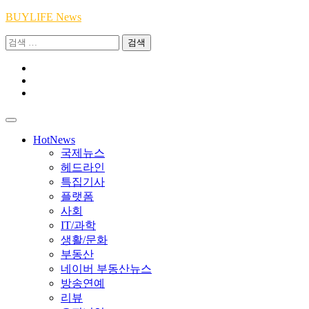
Skip
BUYLIFE News
to
검
content
색:
Youtube
|
INSTA
Academy
|
TikTok
Academy
|
Academy
HotNews
국제뉴스
헤드라인
특집기사
플랫폼
사회
IT/과학
생활/문화
부동산
네이버 부동산뉴스
방송연예
리뷰