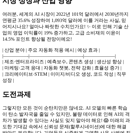
시장 성장과 산업 영향
여러분, 세계의 AI 시장이 2022년 101억 달러에서 2030년까지
연평균 35.6% 성장하여 1,093억 달러에 이를 거라는 사실, 믿
어지시나요? 얼마나 짜릿한 수치인가요! ✨ 이로 인해 기술 산
업의 영업 이익률이 19% 증가하고, 고급 소비재의 이윤이
14.5% 포인트 향상될 전망이에요!
| 산업 분야 | 주요 자동화 적용 예시 | 예상 효과 |
|—————-|———————————-|——————–|
| 제조·엔터프라이즈 | 예측보수, 콘텐츠 생성 | 생산성 향상 |
| 마케팅·고객 응대 | 자동화 챗봇, 전략 강화 | 효율성 증가 |
| 크리에이티브·STEM | 이미지/비디오 생성, 코드 작성 | 직무
성장 |
도전과제
그렇지만 모든 것이 순탄치만은 않네요. AI 모델의 빠른 학습
이 탄소 발자국을 줄일 수 있지만, 불량 데이터로 인해 AI의 격
차가 발생할 수 있다는 사실도 잊지 말아야 해요! 😱 미래의 과
도한 기대감 속에서 신뢰성 문제(할루시네이션)에 대한 해결
방안도 필요합니다. 기업들은 신중하게 고영향 사용 사례에 집