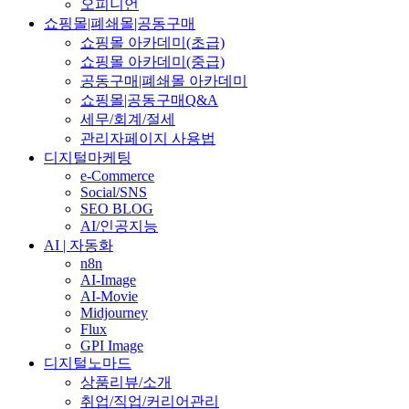
오피니언
쇼핑몰|폐쇄몰|공동구매
쇼핑몰 아카데미(초급)
쇼핑몰 아카데미(중급)
공동구매|폐쇄몰 아카데미
쇼핑몰|공동구매Q&A
세무/회계/절세
관리자페이지 사용법
디지털마케팅
e-Commerce
Social/SNS
SEO BLOG
AI/인공지능
AI | 자동화
n8n
AI-Image
AI-Movie
Midjourney
Flux
GPI Image
디지털노마드
상품리뷰/소개
취업/직업/커리어관리