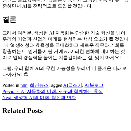
중하면서 AI를 전략적으로 도입할 것입니다.
결론
그래서 여러분, 생성형 AI 자동화는 단순한 기술 혁신을 넘어
우리의 기업과 산업의 미래를 형성하는 핵심 요소가 될 것입니
다! 🚀 생산성과 효율성을 극대화하고 새로운 직무와 기회를
창출하는 데 밑거름이 될 거예요. 이러한 변화에 대비하는 것
이 기업의 경쟁력을 높이는 지름길이라는 점, 잊지 마세요!
그럼, 우리 함께 AI의 무한 가능성을 누리며 더 즐거운 미래로
나아가요! 😉
Posted in
n8n
,
최신뉴스
Tagged
AI글쓰기
,
AI블로그
Previous:
AI 자동화의 미래: 로봇과 함께하는 휴식
글
Next:
생성형 AI의 미래: 혁신과 변화
탐
Related Posts
색