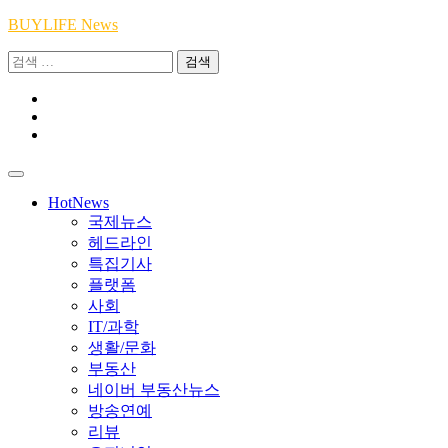
Skip
BUYLIFE News
to
검
content
색:
Youtube
|
INSTA
Academy
|
TikTok
Academy
|
Academy
HotNews
국제뉴스
헤드라인
특집기사
플랫폼
사회
IT/과학
생활/문화
부동산
네이버 부동산뉴스
방송연예
리뷰