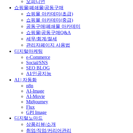
오피니언
쇼핑몰|폐쇄몰|공동구매
쇼핑몰 아카데미(초급)
쇼핑몰 아카데미(중급)
공동구매|폐쇄몰 아카데미
쇼핑몰|공동구매Q&A
세무/회계/절세
관리자페이지 사용법
디지털마케팅
e-Commerce
Social/SNS
SEO BLOG
AI/인공지능
AI | 자동화
n8n
AI-Image
AI-Movie
Midjourney
Flux
GPI Image
디지털노마드
상품리뷰/소개
취업/직업/커리어관리