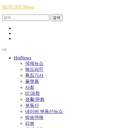
Skip
BUYLIFE News
to
검
content
색:
Youtube
|
INSTA
Academy
|
TikTok
Academy
|
Academy
HotNews
국제뉴스
헤드라인
특집기사
플랫폼
사회
IT/과학
생활/문화
부동산
네이버 부동산뉴스
방송연예
리뷰